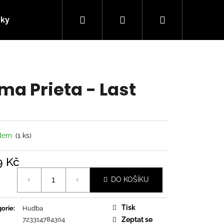
Hledat
Přihlášení
Nákupní
nky
Kontakty
košík
ma Prieta - Last
adem
(1 ks)
9 Kč
á
DO KOŠÍKU
Následující
Tisk
orie
:
Hudba
723314784304
Zeptat se