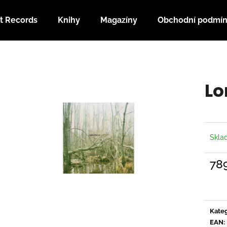
t Records
Knihy
Magazíny
Obchodní podmí
Co potřebujete najít?
Lo
HLEDAT
Doporučujeme
Skl
78
Měrn
cena:
Kateg
EAN
: