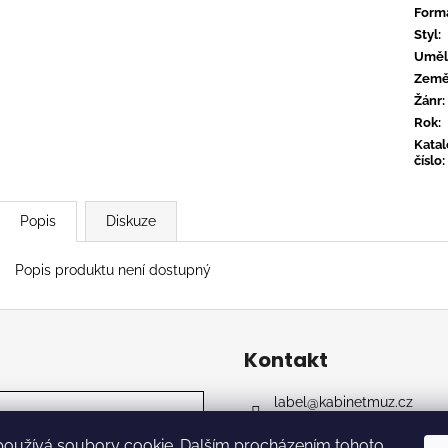
TYLER, THE CREATOR - DON'T TAP
OVERMONO - P
Form
THE GLASS
539 Kč
Styl
:
799 Kč
Uměl
Zem
Žánr
:
Rok
:
Kata
číslo
:
Popis
Diskuze
Popis produktu není dostupný
Kontakt
label
@
kabinetmuz.cz
https://www.facebook.co
používá soubory cookie. Dalším procházením tohoto
kabinet_records_label