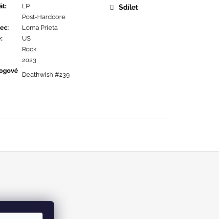
URE DEVOTION
át
:
LP
Sdílet
Post-Hardcore
ec
:
Loma Prieta
ě
:
US
Rock
2023
logové
Deathwish #239
m/kabinetrecords