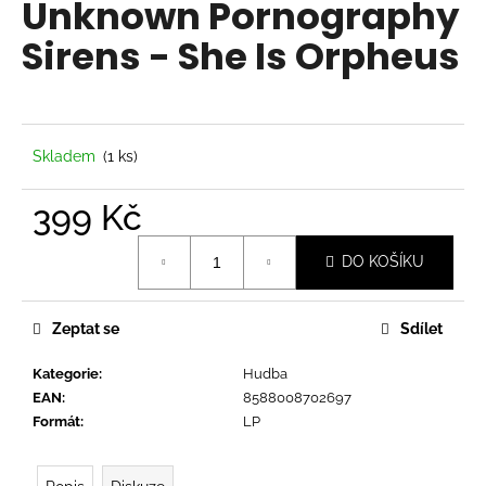
Unknown Pornography
a
Sirens - She Is Orpheus
j
í
t
?
Skladem
(1 ks)
399 Kč
Měrná
HLEDAT
DO KOŠÍKU
cena:
Zeptat se
Sdílet
D
o
Kategorie
:
Hudba
p
EAN
:
8588008702697
o
Formát
:
LP
r
u