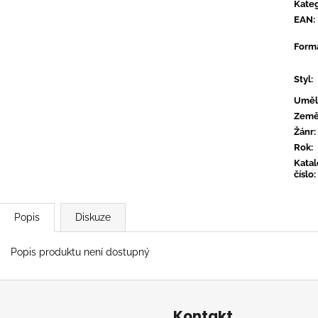
TYLER, THE CREATOR - DON'T TAP
OVERMONO - P
Kateg
THE GLASS
EAN
:
539 Kč
799 Kč
Form
Styl
:
Uměl
Zem
Žánr
:
Rok
:
Kata
číslo
:
Popis
Diskuze
Popis produktu není dostupný
Kontakt