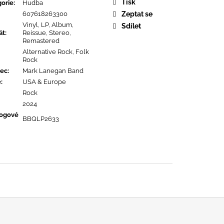
URE DEVOTION
Tisk
orie
:
Hudba
607618263300
Zeptat se
Vinyl, LP, Album,
Sdílet
át
:
Reissue, Stereo,
Remastered
Alternative Rock, Folk
Rock
ec
:
Mark Lanegan Band
ě
:
USA & Europe
Rock
2024
logové
BBQLP2633