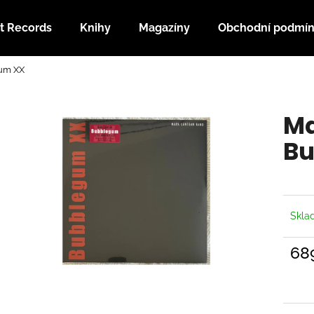
t Records
Knihy
Magazíny
Obchodní podmí
um XX
Co potřebujete najít?
Ma
HLEDAT
Bu
Doporučujeme
Skl
68
Měrn
cena: