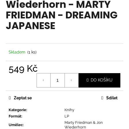
Wiederhorn - MARTY
a
FRIEDMAN - DREAMING
j
í
JAPANESE
t
?
Skladem
(1 ks)
549 Kč
HLEDAT
Měrná
DO KOŠÍKU
cena:
D
o
Zeptat se
Sdílet
p
o
Kategorie
:
Knihy
r
Formát
:
LP
u
Marty Friedman & Jon
Umělec
:
Wiederhorn