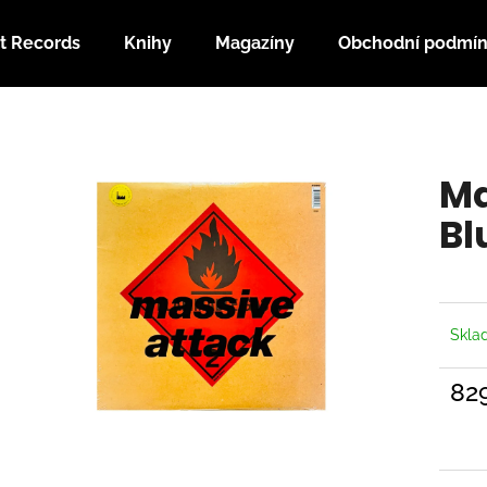
t Records
Knihy
Magazíny
Obchodní podmí
Co potřebujete najít?
Ma
HLEDAT
Bl
Doporučujeme
Skl
82
Měrn
cena: