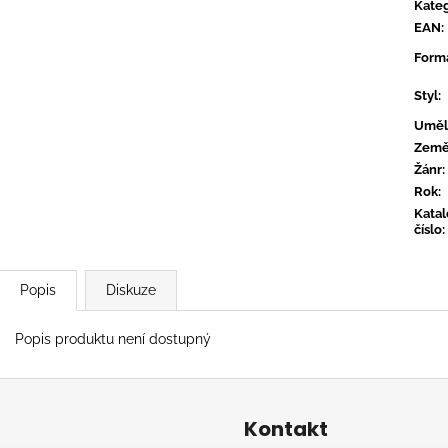
CONVERGE - HUM OF HURT
FLOEX - PHON
Kateg
EAN
:
949 Kč
949 Kč
Form
Styl
:
Uměl
Zem
Žánr
:
Rok
:
Kata
číslo
:
Popis
Diskuze
Popis produktu není dostupný
Kontakt