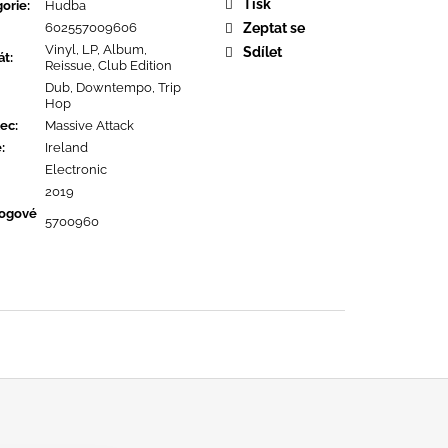
OPOLIS
Tisk
orie
:
Hudba
602557009606
Zeptat se
Vinyl, LP, Album,
Sdílet
át
:
Reissue, Club Edition
Dub, Downtempo, Trip
Hop
ec
:
Massive Attack
ě
:
Ireland
Electronic
2019
logové
5700960