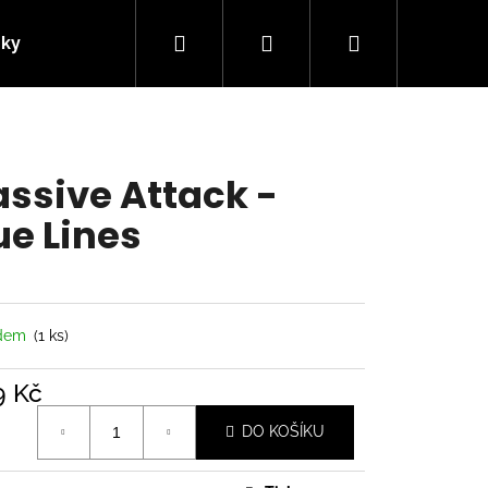
Hledat
Přihlášení
Nákupní
nky
Kontakty
košík
ssive Attack -
ue Lines
adem
(1 ks)
9 Kč
á
Následující
DO KOŠÍKU