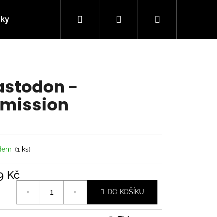
Hledat
Přihlášení
Nákupní
nky
Kontakty
košík
stodon -
mission
adem
(1 ks)
9 Kč
á
Následující
DO KOŠÍKU