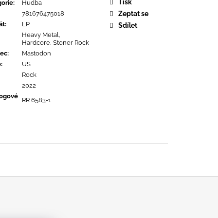
URE DEVOTION
Tisk
orie
:
Hudba
781676475018
Zeptat se
át
:
LP
Sdílet
Heavy Metal,
Hardcore, Stoner Rock
ec
:
Mastodon
ě
:
US
Rock
2022
logové
RR 6583-1