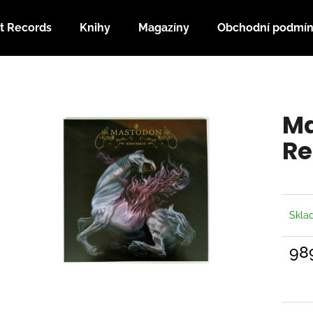
t Records
Knihy
Magazíny
Obchodní podmí
Co potřebujete najít?
Ma
HLEDAT
Re
Doporučujeme
Skl
98
Měrn
cena: