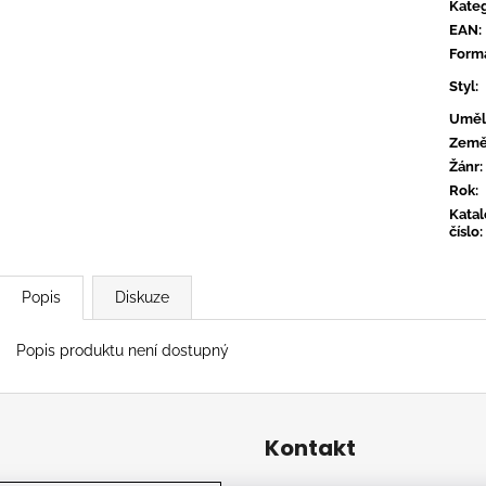
TYLER, THE CREATOR - DON'T TAP
OVERMONO - P
Kateg
THE GLASS
EAN
:
539 Kč
799 Kč
Form
Styl
:
Uměl
Zem
Žánr
:
Rok
:
Kata
číslo
:
Popis
Diskuze
Popis produktu není dostupný
Kontakt