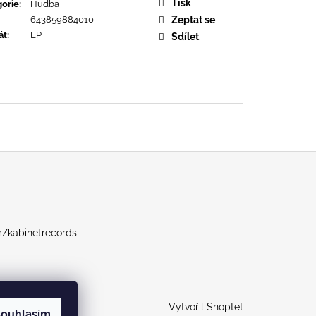
OPOLIS
Tisk
orie
:
Hudba
643859884010
Zeptat se
át
:
LP
Sdílet
m/kabinetrecords
Vytvořil Shoptet
ouhlasím