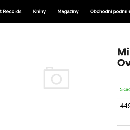
t Records
Knihy
Magazíny
Obchodní podmí
Co potřebujete najít?
Mi
HLEDAT
Ov
Doporučujeme
Skl
44
Měrn
cena: