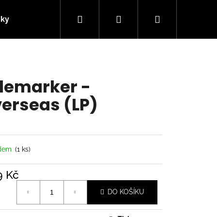
Hledat
Přihlášení
Nákupní
nky
Kontakty
košík
lemarker -
erseas (LP)
adem
(1 ks)
9 Kč
á
Následující
DO KOŠÍKU