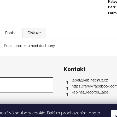
CONVERGE - HUM OF HURT
FLOEX - PHON
Kateg
EAN
:
949 Kč
949 Kč
Form
Popis
Diskuze
Popis produktu není dostupný
Kontakt
label
@
kabinetmuz.cz
https://www.facebook.co
kabinet_records_label
používá soubory cookie. Dalším procházením tohoto
razena.
S