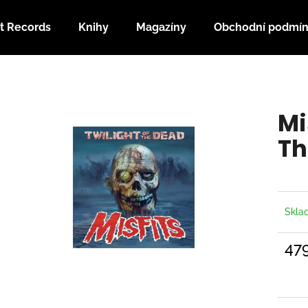
t Records
Knihy
Magazíny
Obchodní podmí
Co potřebujete najít?
Mi
HLEDAT
Th
Doporučujeme
Skl
47
Měrn
cena: