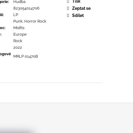
URE DEVOTION
Tisk
orie
:
Hudba
823054014706
Zeptat se
át
:
LP
Sdílet
Punk, Horror Rock
ec
:
Misfits
ě
:
Europe
Rock
2022
logové
MRLP 01470B