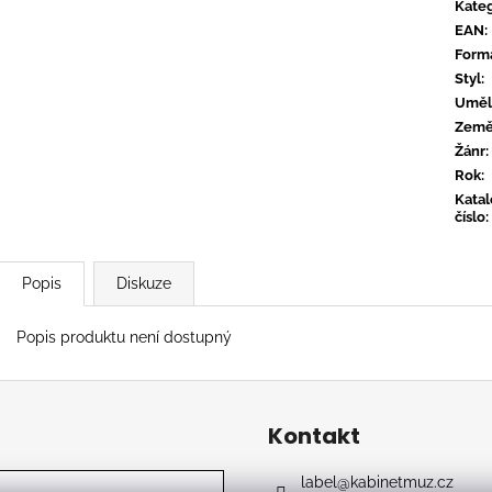
TYLER, THE CREATOR - DON'T TAP
OVERMONO - P
Kateg
THE GLASS
EAN
:
539 Kč
799 Kč
Form
Styl
:
Uměl
Zem
Žánr
:
Rok
:
Kata
číslo
:
Popis
Diskuze
Popis produktu není dostupný
Kontakt
label
@
kabinetmuz.cz