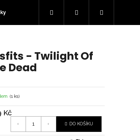
Hledat
Přihlášení
Nákupní
nky
Kontakty
košík
sfits - Twilight Of
e Dead
adem
(1 ks)
9 Kč
á
Následující
DO KOŠÍKU