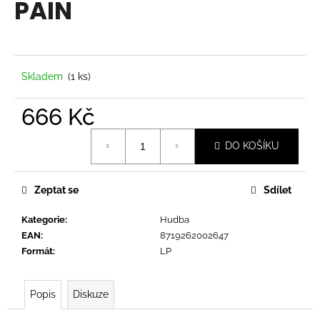
PAIN
a
j
í
t
Skladem
(1 ks)
?
666 Kč
Měrná
DO KOŠÍKU
cena:
HLEDAT
Zeptat se
Sdílet
Kategorie
:
Hudba
D
EAN
:
8719262002647
o
Formát
:
LP
p
o
r
Popis
Diskuze
u