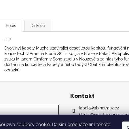
CTIB - MOŽNÁ MÁ NĚKDO PLÁN
OVERMONO - P
590 Kč
539 Kč
Popis
Diskuze
2LP
Dvojvinyl kapely Mucha uzavírající desetiletou kapitolu fungování
koncertech v Brně na Flédě 28.11. 2023 a v Praze v Paláci Akropoli
zvuku Milanem Cimfem v Sono studiu v Nouzově a za hlasitýho funě
dostání na koncertech kapely a nebo tadyk! Obal komplet ilustrov
obrázků.
Kontakt
label
@
kabinetmuz.cz
https://www.facebook.co
kabinet_records_label
používá soubory cookie. Dalším procházením tohoto
S