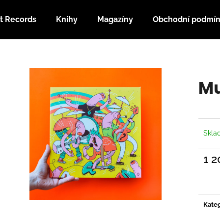
t Records
Knihy
Magazíny
Obchodní podmí
Co potřebujete najít?
Mu
HLEDAT
Doporučujeme
Skl
1 2
Měrn
cena:
Kateg