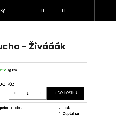
Hledat
Přihlášení
Nákupní
nky
Kontakty
košík
cha - Živááák
adem
(5 ks)
00 Kč
á
DO KOŠÍKU
Následující
Tisk
orie
:
Hudba
Zeptat se