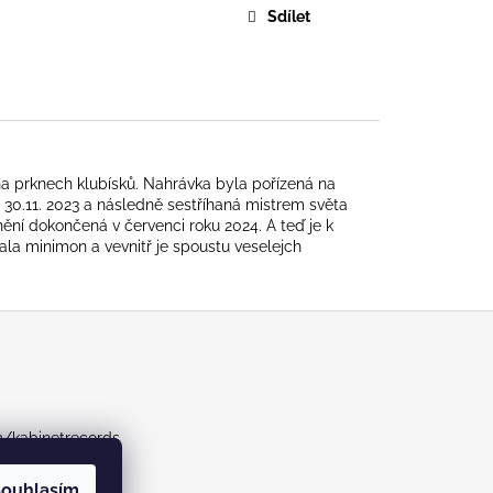
URE DEVOTION
Sdílet
 na prknech klubísků. Nahrávka byla pořízená na
s 30.11. 2023 a následně sestříhaná mistrem světa
ní dokončená v červenci roku 2024. A teď je k
ala minimon a vevnitř je spoustu veselejch
m/kabinetrecords
ouhlasím