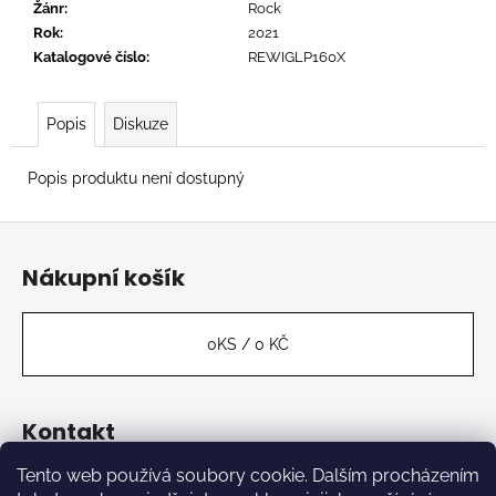
č
Žánr
:
Rock
u
Rok
:
2021
j
Katalogové číslo
:
REWIGLP160X
e
m
e
Popis
Diskuze
Popis produktu není dostupný
CTIB
-
Z
MOŽNÁ
MÁ
á
NĚKDO
Nákupní košík
PLÁN
p
a
590
Kč
t
0
KS /
0 KČ
í
Kontakt
Tento web používá soubory cookie. Dalším procházením
label
@
kabinetmuz.cz