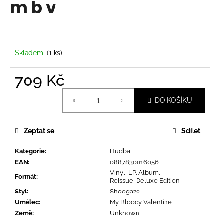
m b v
a
j
í
t
Skladem
(1 ks)
?
709 Kč
Měrná
DO KOŠÍKU
cena:
HLEDAT
Zeptat se
Sdílet
Kategorie
:
Hudba
D
EAN
:
0887830016056
o
Vinyl, LP, Album,
p
Formát
:
Reissue, Deluxe Edition
o
Styl
:
Shoegaze
r
Umělec
:
My Bloody Valentine
u
Země
:
Unknown