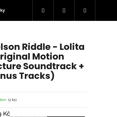
Hledat
Přihlášení
Nákupní
nky
Kontakty
košík
lson Riddle - Lolita
riginal Motion
cture Soundtrack +
nus Tracks)
Následující
adem
(2 ks)
9 Kč