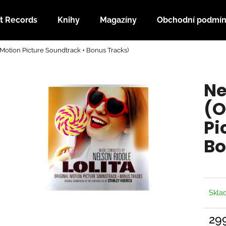
t Records
Knihy
Magazíny
Obchodní podmí
l Motion Picture Soundtrack + Bonus Tracks)
Co potřebujete najít?
Ne
HLEDAT
(O
Pi
Doporučujeme
Bo
Skl
29