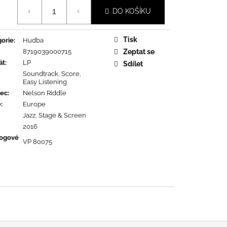
OPOLIS
á
DO KOŠÍKU
Tisk
orie
:
Hudba
8719039000715
Zeptat se
át
:
LP
Sdílet
Soundtrack, Score,
Easy Listening
ec
:
Nelson Riddle
ě
:
Europe
Jazz, Stage & Screen
2016
logové
VP 80075