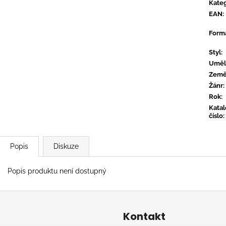
CONVERGE - HUM OF HURT
FLOEX - PHON
Kateg
EAN
:
949 Kč
949 Kč
Form
Styl
:
Uměl
Zem
Žánr
:
Rok
:
Kata
číslo
:
Popis
Diskuze
Popis produktu není dostupný
Kontakt