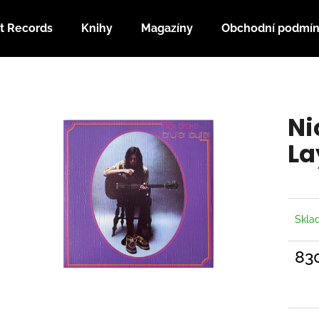
t Records
Knihy
Magazíny
Obchodní podmí
Co potřebujete najít?
Ni
HLEDAT
La
Doporučujeme
Skl
83
Měrn
cena: