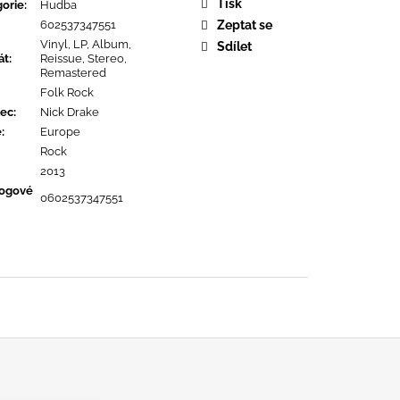
OPOLIS
Tisk
orie
:
Hudba
602537347551
Zeptat se
Vinyl, LP, Album,
Sdílet
át
:
Reissue, Stereo,
Remastered
Folk Rock
ec
:
Nick Drake
ě
:
Europe
Rock
2013
logové
0602537347551