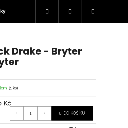
Hledat
Přihlášení
Nákupní
nky
Kontakty
košík
ck Drake - Bryter
yter
adem
(1 ks)
0 Kč
á
Následující
DO KOŠÍKU