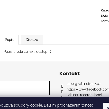
TYLER, THE CREATOR - DON'T TAP
OVERMONO - P
THE GLASS
539 Kč
Kateg
799 Kč
EAN
:
Form
Popis
Diskuze
Popis produktu není dostupný
Kontakt
label
@
kabinetmuz.cz
https://www.facebook.co
kabinet_records_label
používá soubory cookie. Dalším procházením tohoto
S