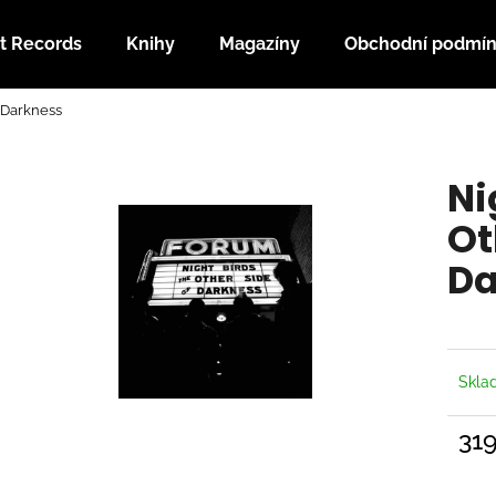
t Records
Knihy
Magazíny
Obchodní podmí
f Darkness
Co potřebujete najít?
Ni
HLEDAT
Ot
Da
Doporučujeme
Skl
31
Měrn
cena: