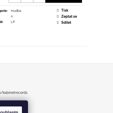
URE DEVOTION
Tisk
orie
:
Hudba
n
Zeptat se
át
:
LP
Sdílet
m/kabinetrecords
ouhlasím