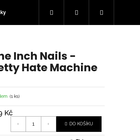
Hledat
Přihlášení
Nákupní
nky
Kontakty
košík
ne Inch Nails -
etty Hate Machine
adem
(1 ks)
9 Kč
á
Následující
DO KOŠÍKU