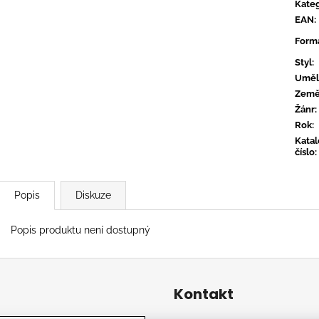
TYLER, THE CREATOR - DON'T TAP
OVERMONO - P
Kateg
THE GLASS
EAN
:
539 Kč
799 Kč
Form
Styl
:
Uměl
Zem
Žánr
:
Rok
:
Kata
číslo
:
Popis
Diskuze
Popis produktu není dostupný
Kontakt