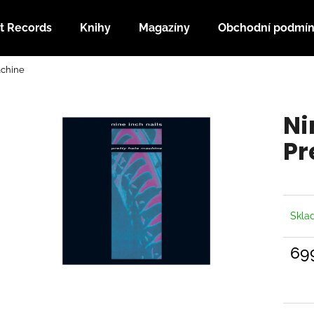
t Records
Knihy
Magazíny
Obchodní podmí
achine
Co potřebujete najít?
Ni
HLEDAT
Pr
Doporučujeme
Skl
69
Měrn
cena: