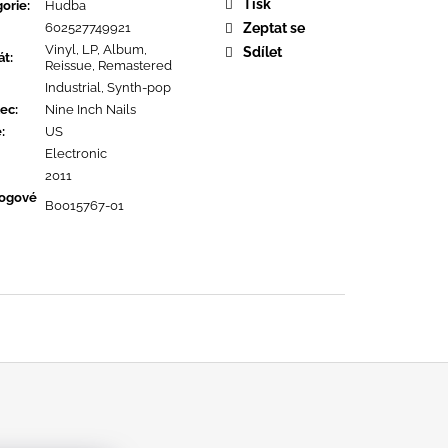
URE DEVOTION
Tisk
orie
:
Hudba
602527749921
Zeptat se
Vinyl, LP, Album,
Sdílet
át
:
Reissue, Remastered
Industrial, Synth-pop
ec
:
Nine Inch Nails
ě
:
US
Electronic
2011
logové
B0015767-01