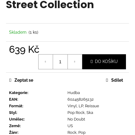
Street Collection
a
j
í
t
Skladem
(1 ks)
?
639 Kč
Měrná
DO KOŠÍKU
cena:
HLEDAT
Zeptat se
Sdílet
Kategorie
:
Hudba
D
EAN
:
602458265132
o
Formát
:
Vinyl, LP, Reissue
p
Styl
:
Pop Rock, Ska
o
Umělec
:
No Doubt
r
Země
:
US
u
Žánr
:
Rock, Pop