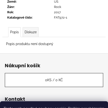
č
Země
:
US
u
Žánr
:
Rock
j
Rok
:
2017
e
Katalogové číslo
:
FAT972-1
m
e
Popis
Diskuze
SEX
Popis produktu není dostupný
PISTOLS
-
NEVER
Z
MIND
á
THE
Nákupní košík
BOLLOCKS
p
HERE'S
a
THE
SEX
t
0
KS /
0 KČ
PISTOLS
í
619
Kč
Kontakt