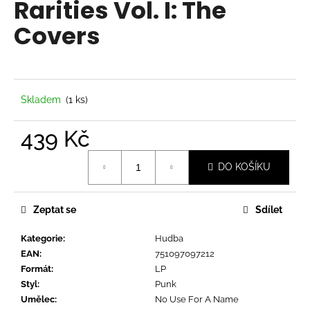
Rarities Vol. I: The
a
Covers
j
í
t
?
Skladem
(1 ks)
439 Kč
Měrná
HLEDAT
DO KOŠÍKU
cena:
Zeptat se
Sdílet
D
o
Kategorie
:
Hudba
p
EAN
:
751097097212
o
Formát
:
LP
r
Styl
:
Punk
u
Umělec
:
No Use For A Name