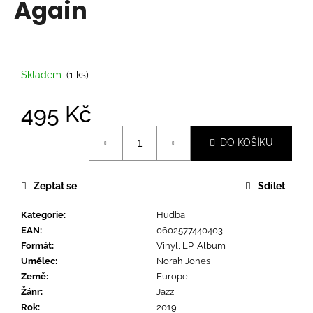
Again
a
j
í
t
Skladem
(1 ks)
?
495 Kč
Měrná
DO KOŠÍKU
cena:
HLEDAT
Zeptat se
Sdílet
Kategorie
:
Hudba
D
EAN
:
0602577440403
o
Formát
:
Vinyl, LP, Album
p
Umělec
:
Norah Jones
o
Země
:
Europe
r
Žánr
:
Jazz
u
Rok
:
2019