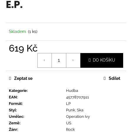
E.P.
a
j
í
t
Skladem
(1 ks)
?
619 Kč
Měrná
DO KOŠÍKU
cena:
HLEDAT
Zeptat se
Sdílet
Kategorie
:
Hudba
D
EAN
:
45778707911
o
Formát
:
LP
p
Styl
:
Punk, Ska
o
Umělec
:
Operation Ivy
r
Země
:
US
u
Žánr
:
Rock