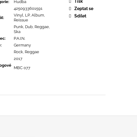
URE DEVOTION
Tisk
orie
:
Hudba
4250933601591
Zeptat se
Vinyl, LP, Album,
Sdílet
át
:
Reissue
Punk, Dub, Reggae,
Ska
ec
:
P.A.I.N.
ě
:
Germany
Rock, Reggae
2017
logové
MBC 077