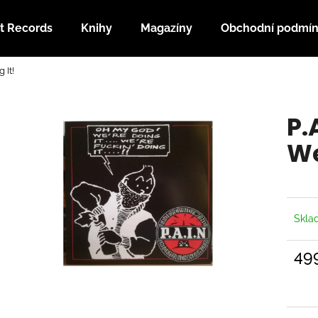
t Records
Knihy
Magazíny
Obchodní podmí
 It!
Co potřebujete najít?
P.
HLEDAT
We
Doporučujeme
Skl
49
Měrn
cena: