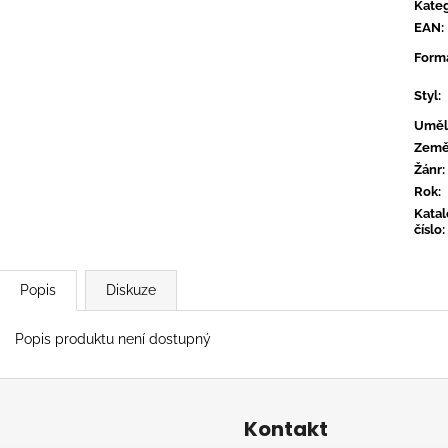
TYLER, THE CREATOR - DON'T TAP
OVERMONO - P
Kateg
THE GLASS
EAN
:
539 Kč
799 Kč
Form
Styl
:
Uměl
Zem
Žánr
:
Rok
:
Kata
číslo
:
Popis
Diskuze
Popis produktu není dostupný
Kontakt