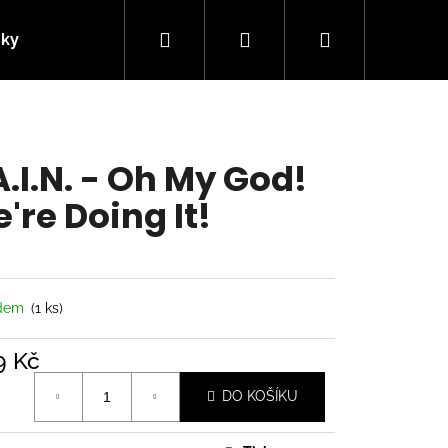
Hledat
Přihlášení
Nákupní
nky
Kontakty
košík
A.I.N. - Oh My God!
're Doing It!
adem
(1 ks)
9 Kč
á
Následující
DO KOŠÍKU