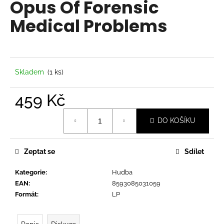
Opus Of Forensic
a
Medical Problems
j
í
t
?
Skladem
(1 ks)
459 Kč
Měrná
HLEDAT
DO KOŠÍKU
cena:
Zeptat se
Sdílet
D
o
Kategorie
:
Hudba
p
EAN
:
8593085031059
o
Formát
:
LP
r
u