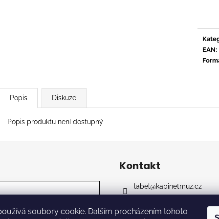
CTIB - MOŽNÁ MÁ NĚKDO PLÁN
OVERMONO - P
Měrn
cena:
590 Kč
539 Kč
Kateg
EAN
:
Form
Popis
Diskuze
Popis produktu není dostupný
Kontakt
label
@
kabinetmuz.cz
https://www.facebook.co
kabinet_records_label
používá soubory cookie. Dalším procházením tohoto
S