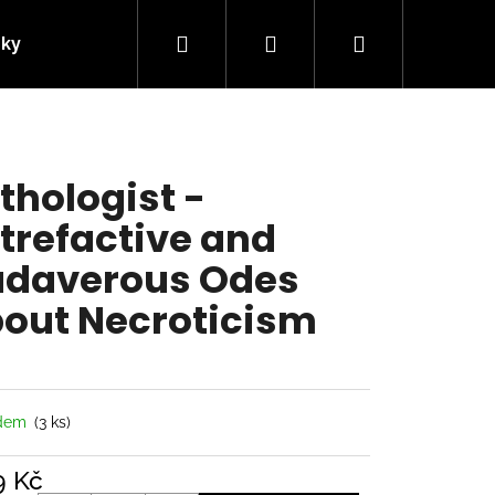
Hledat
Přihlášení
Nákupní
nky
Kontakty
košík
thologist -
trefactive and
daverous Odes
out Necroticism
Následující
adem
(3 ks)
9 Kč