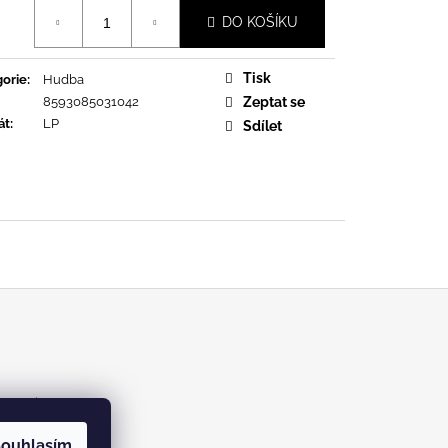
URE DEVOTION
á
DO KOŠÍKU
Tisk
orie
:
Hudba
8593085031042
Zeptat se
át
:
LP
Sdílet
m/kabinetrecords
ouhlasím