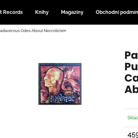
t Records
Knihy
Magazíny
Obchodní podmí
 Cadaverous Odes About Necroticism
Co potřebujete najít?
Pa
HLEDAT
Pu
Ca
Doporučujeme
Ab
Skl
45