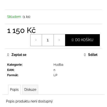
a
j
í
Skladem
(1 ks)
t
1 150 Kč
?
Měrná
DO KOŠÍKU
cena:
Zeptat se
Sdílet
HLEDAT
Kategorie
:
Hudba
EAN
:
n
D
Formát
:
LP
o
p
Popis
Diskuze
o
r
u
Popis produktu není dostupný