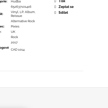
OPOLIS
Tisk
orie
:
Hudba
652637101416
Zeptat se
Vinyl, LP, Album,
Sdílet
át
:
Reissue
Alternative Rock
ec
:
Pixies
ě
:
UK
Rock
2017
logové
CAD 1014