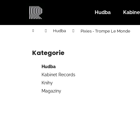
K
Přejít
na
o
Hudba
Kabine
obsah
Zpět
Zpět
š
do
do
í
Domů
Hudba
Pixies - Trompe Le Monde
k
obchodu
obchodu
P
o
Kategorie
Přeskočit
s
kategorie
t
Hudba
r
Kabinet Records
a
Knihy
n
Magazíny
n
í
p
a
n
e