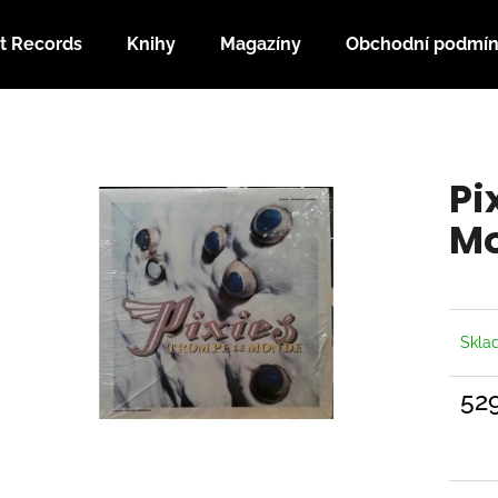
t Records
Knihy
Magazíny
Obchodní podmí
Co potřebujete najít?
Pi
HLEDAT
M
Doporučujeme
Skl
52
Měrn
cena: