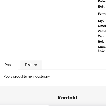
CONVERGE - HUM OF HURT
FLOEX - PHON
Kateg
EAN
:
949 Kč
949 Kč
Form
Styl
:
Uměl
Zem
Žánr
:
Rok
:
Kata
číslo
:
Popis
Diskuze
Popis produktu není dostupný
Kontakt