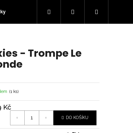
Hledat
Přihlášení
Nákupní
nky
Kontakty
košík
xies - Trompe Le
onde
adem
(1 ks)
9 Kč
á
Následující
DO KOŠÍKU