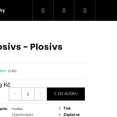
Hledat
Přihlášení
Nákupní
nky
Kontakty
košík
osivs - Plosivs
adem
(1 ks)
9 Kč
á
DO KOŠÍKU
Následující
Tisk
orie
:
Hudba
733102725211
Zeptat se