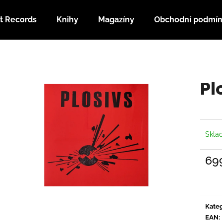
t Records
Knihy
Magazíny
Obchodní podmí
Co potřebujete najít?
Pl
HLEDAT
Doporučujeme
Skl
69
Měrn
cena:
Kateg
EAN
: