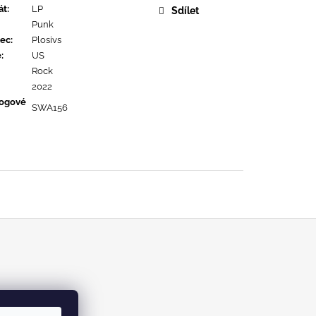
OPOLIS
át
:
LP
Sdílet
Punk
ec
:
Plosivs
ě
:
US
Rock
2022
logové
SWA156
m/kabinetrecords