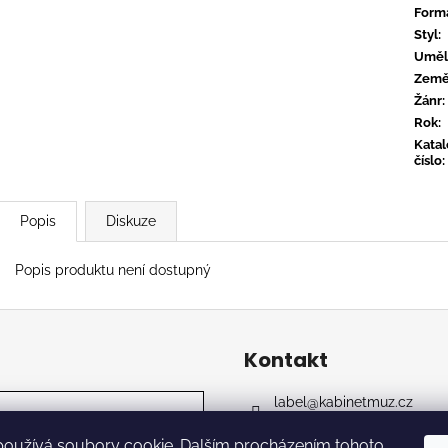
CONVERGE - HUM OF HURT
FLOEX - PHON
Form
949 Kč
949 Kč
Styl
:
Uměl
Zem
Žánr
:
Rok
:
Kata
číslo
:
Popis
Diskuze
Popis produktu není dostupný
Kontakt
label
@
kabinetmuz.cz
https://www.facebook.co
používá soubory cookie. Dalším procházením tohoto
kabinet_records_label