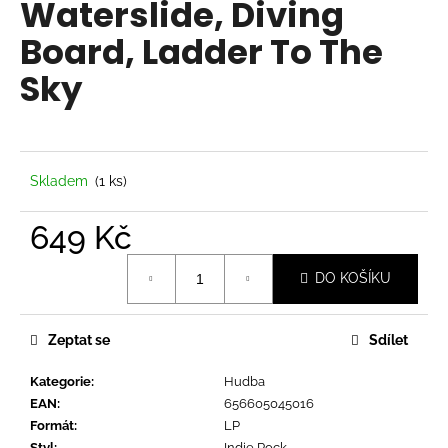
Waterslide, Diving
a
Board, Ladder To The
j
í
Sky
t
?
Skladem
(1 ks)
649 Kč
HLEDAT
Měrná
DO KOŠÍKU
cena:
D
o
Zeptat se
Sdílet
p
o
Kategorie
:
Hudba
r
EAN
:
656605045016
u
Formát
:
LP
Styl
:
Indie Rock