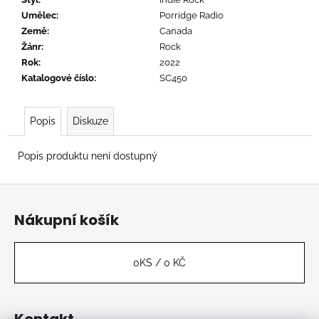
č
u
Umělec
:
Porridge Radio
j
Země
:
Canada
e
Žánr
:
Rock
m
Rok
:
2022
e
Katalogové číslo
:
SC450
Popis
Diskuze
BAXTER
DURY
-
Popis produktu není dostupný
ALLBARONE
699
Z
Kč
á
Nákupní košík
p
a
t
0
KS /
0 KČ
í
Kontakt