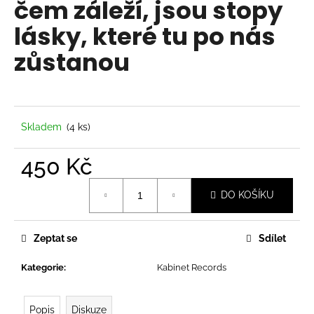
čem záleží, jsou stopy
a
lásky, které tu po nás
j
í
zůstanou
t
?
Skladem
(4 ks)
450 Kč
HLEDAT
Měrná
DO KOŠÍKU
cena:
D
o
Zeptat se
Sdílet
p
o
Kategorie
:
Kabinet Records
r
u
Popis
Diskuze