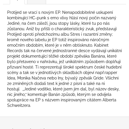
č
u
j
Protijed se vrací s novým EP. Nenapodobitelné uskupení
kombinující HC-punk s emo vlivy hlásí nový počin nazvaný
e
Jediné, na čem záleží, jsou stopy lásky, které tu po nás
m
zůstanou.
Aniž by přišli o charakteristický zvuk, představují
e
Protijed oproti předchozímu albu Stres i razantní změny;
kromě nového labelu je EP totiž inspirováno náročným
emočním obdobím, které je v něm obtisknuto.
Kabinet
FLOEX
Records tak na červené jednostranné desce vydávají unikátní
-
projekt dokumentující těžké období zpěváka Banána, které
PHONOPOLIS
bylo přetaveno v nahrávku, jež unikátním způsobem doplňují
949
přizvaní hosté. Ti reprezentují široké spektrum české hudební
Kč
scény a tak se v jednotlivých skladbách objeví např.rapper
Idea, Monika Načeva nebo Iny, bývalý zpěvák Gride. Všichni
ze zmíněných dodali text k jedné z písní a také na ni
hostují.
„Jediné vodítko, které jsem jim dal, byl název desky,
nic jiného,“ komentuje Banán způsob, kterým se odvíjela
spolupráce na EP s názvem inspirovaným citátem Alberta
Schweitzera.
Z
á