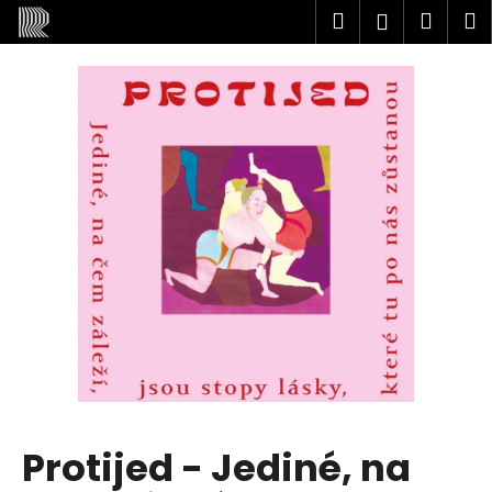
K
Přejít
Hledat
Nákup
M
Přihlášení
na
o
obsah
Zpět
Zpět
košík
š
í
C
k
o
p
o
t
ř
e
b
u
j
e
t
Protijed - Jediné, na
e
n