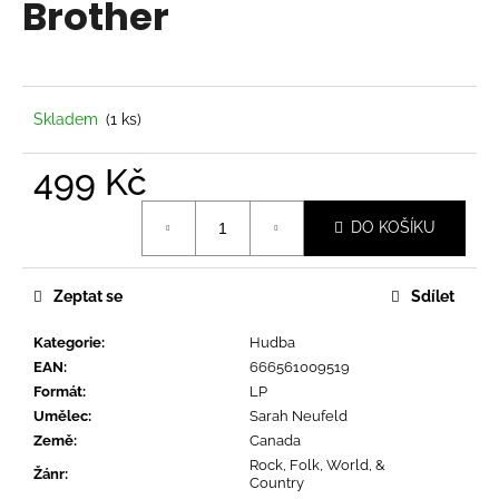
Brother
a
j
í
t
Skladem
(1 ks)
?
499 Kč
Měrná
DO KOŠÍKU
cena:
HLEDAT
Zeptat se
Sdílet
Kategorie
:
Hudba
D
EAN
:
666561009519
o
Formát
:
LP
p
Umělec
:
Sarah Neufeld
o
Země
:
Canada
r
Rock, Folk, World, &
u
Žánr
:
Country