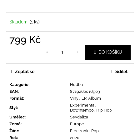
a
j
í
Skladem
(1 ks)
t
799 Kč
?
Měrná
DO KOŠÍKU
cena:
Zeptat se
Sdílet
HLEDAT
Kategorie
:
Hudba
EAN
:
8719262016903
D
Formát
:
Vinyl, LP, Album
o
Experimental,
Styl
:
Downtempo, Trip Hop
p
Umělec
:
Sevdaliza
o
Země
:
Europe
r
Žánr
:
Electronic, Pop
u
Rok
:
2020