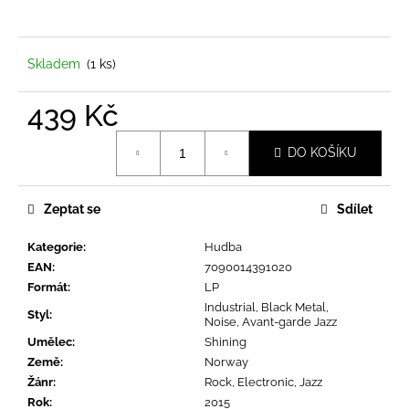
a
j
í
Skladem
(1 ks)
t
439 Kč
?
Měrná
DO KOŠÍKU
cena:
Zeptat se
Sdílet
HLEDAT
Kategorie
:
Hudba
EAN
:
7090014391020
D
Formát
:
LP
o
Industrial, Black Metal,
Styl
:
Noise, Avant-garde Jazz
p
Umělec
:
Shining
o
Země
:
Norway
r
Žánr
:
Rock, Electronic, Jazz
u
Rok
:
2015