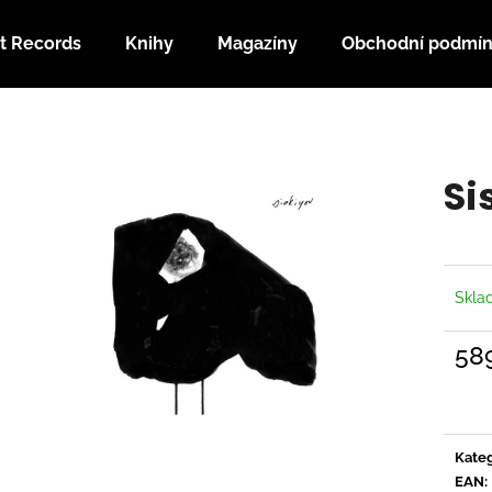
t Records
Knihy
Magazíny
Obchodní podmí
Co potřebujete najít?
Si
HLEDAT
Doporučujeme
Skl
58
Měrn
cena:
Kateg
EAN
: