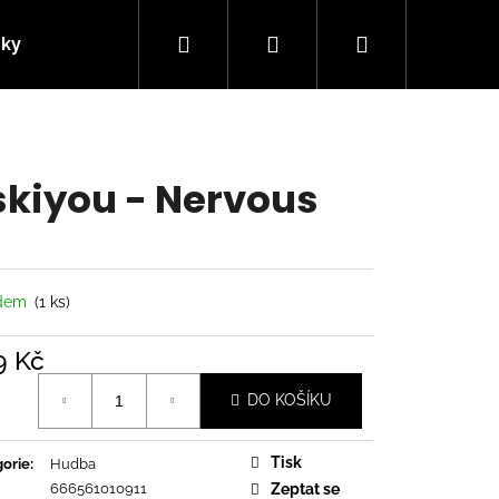
Hledat
Přihlášení
Nákupní
nky
Kontakty
košík
skiyou - Nervous
adem
(1 ks)
9 Kč
á
DO KOŠÍKU
Následující
Tisk
orie
:
Hudba
666561010911
Zeptat se