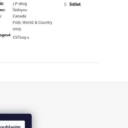
URE DEVOTION
át
:
LP 180g
Sdílet
ec
:
Siskiyou
ě
:
Canada
Folk, World, & Country
2015
logové
CST109-1
m/kabinetrecords
ouhlasím