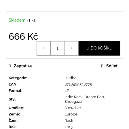
a
j
í
Skladem
(1 ks)
t
666 Kč
?
Měrná
DO KOŠÍKU
cena:
Zeptat se
Sdílet
HLEDAT
Kategorie
:
Hudba
EAN
:
8718469538775
D
Formát
:
LP
o
Indie Rock, Dream Pop,
Styl
:
Shoegaze
p
Umělec
:
Slowdive
o
Země
:
Europe
r
Žánr
:
Rock
u
Rok
:
2015