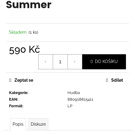
Summer
a
j
í
t
Skladem
(1 ks)
?
590 Kč
Měrná
DO KOŠÍKU
cena:
HLEDAT
Zeptat se
Sdílet
Kategorie
:
Hudba
D
EAN
:
880918815411
o
Formát
:
LP
p
o
r
Popis
Diskuze
u