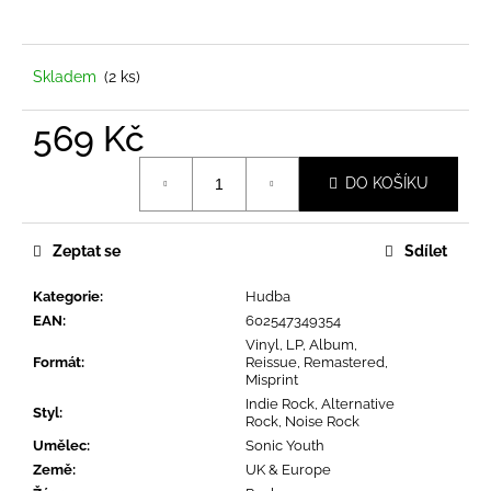
a
j
í
Skladem
(2 ks)
t
569 Kč
?
Měrná
DO KOŠÍKU
cena:
Zeptat se
Sdílet
HLEDAT
Kategorie
:
Hudba
EAN
:
602547349354
D
Vinyl, LP, Album,
Formát
:
Reissue, Remastered,
o
Misprint
p
Indie Rock, Alternative
Styl
:
o
Rock, Noise Rock
r
Umělec
:
Sonic Youth
u
Země
:
UK & Europe