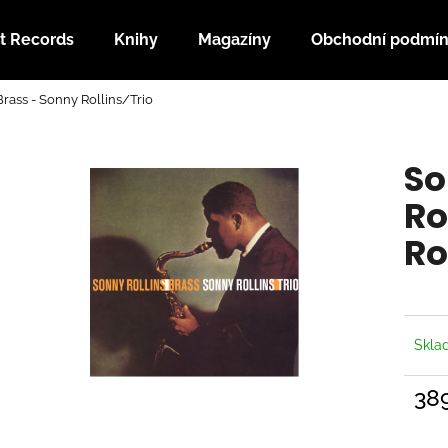
t Records
Knihy
Magazíny
Obchodní podmí
rass - Sonny Rollins/Trio
Co potřebujete najít?
So
HLEDAT
Ro
Ro
Doporučujeme
Skl
38
Měrn
cena: