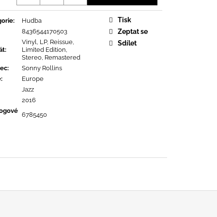
URE DEVOTION
Tisk
orie
:
Hudba
8436544170503
Zeptat se
Vinyl, LP, Reissue,
Sdílet
át
:
Limited Edition,
Stereo, Remastered
ec
:
Sonny Rollins
ě
:
Europe
Jazz
2016
logové
6785450