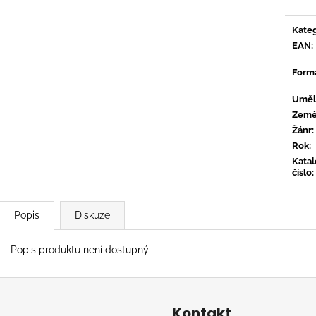
TYLER, THE CREATOR - DON'T TAP
OVERMONO - P
THE GLASS
539 Kč
Kateg
799 Kč
EAN
:
Form
Uměl
Zem
Žánr
:
Rok
:
Kata
číslo
:
Popis
Diskuze
Popis produktu není dostupný
Kontakt