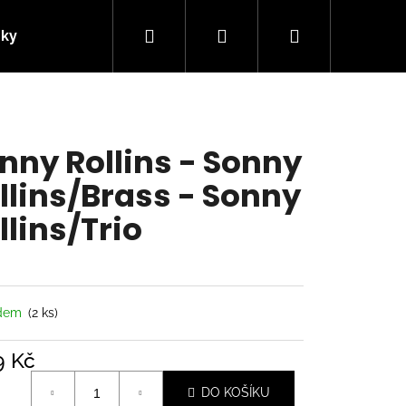
Hledat
Přihlášení
Nákupní
nky
Kontakty
košík
nny Rollins - Sonny
llins/Brass - Sonny
llins/Trio
adem
(2 ks)
Následující
9 Kč
á
DO KOŠÍKU