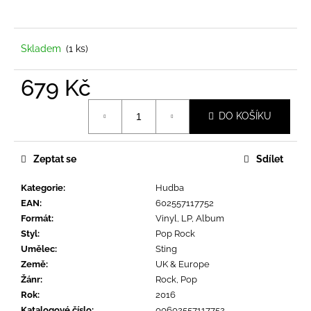
a
j
í
Skladem
(1 ks)
t
679 Kč
?
Měrná
DO KOŠÍKU
cena:
Zeptat se
Sdílet
HLEDAT
Kategorie
:
Hudba
EAN
:
602557117752
D
Formát
:
Vinyl, LP, Album
o
Styl
:
Pop Rock
p
Umělec
:
Sting
o
Země
:
UK & Europe
r
Žánr
:
Rock, Pop
u
Rok
:
2016
Katalogové číslo
:
00602557117752