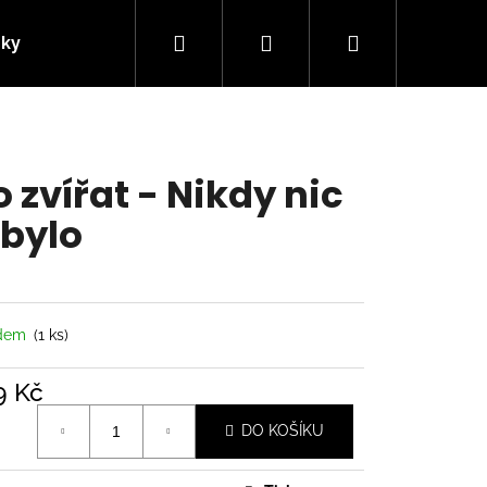
Hledat
Přihlášení
Nákupní
nky
Kontakty
košík
o zvířat - Nikdy nic
bylo
adem
(1 ks)
9 Kč
á
Následující
DO KOŠÍKU