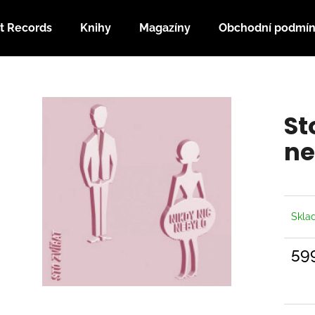
t Records
Knihy
Magazíny
Obchodní podmí
Co potřebujete najít?
St
HLEDAT
ne
Doporučujeme
Skl
59
Měrn
cena: