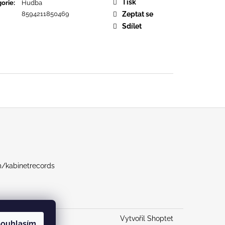
URE DEVOTION
Tisk
orie
:
Hudba
8594211850469
Zeptat se
Sdílet
m/kabinetrecords
Vytvořil Shoptet
ouhlasím