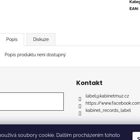
CTIB - MOŽNÁ MÁ NĚKDO PLÁN
OVERMONO - P
Kateg
EAN
:
590 Kč
539 Kč
Popis
Diskuze
Popis produktu není dostupný
Kontakt
label
@
kabinetmuz.cz
https://www.facebook.co
kabinet_records_label
používá soubory cookie. Dalším procházením tohoto
razena.
S