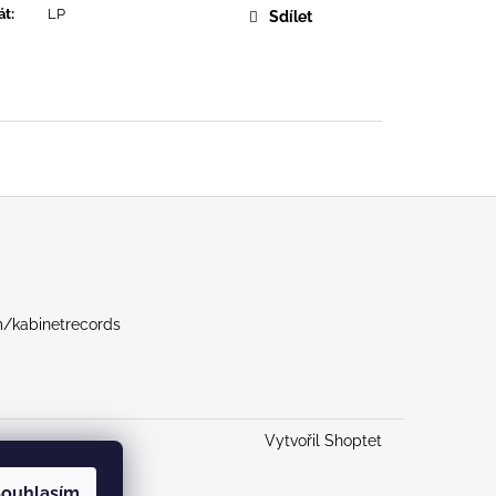
URE DEVOTION
át
:
LP
Sdílet
m/kabinetrecords
Vytvořil Shoptet
ouhlasím