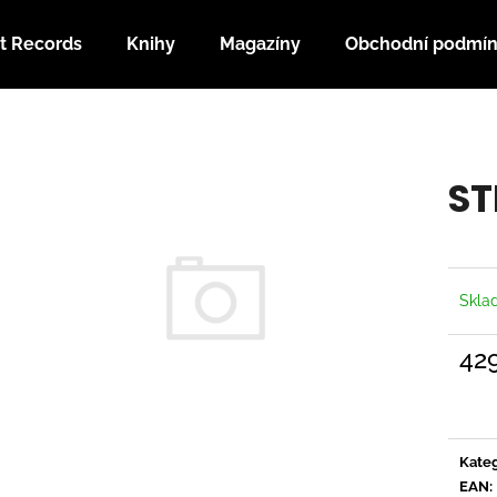
t Records
Knihy
Magazíny
Obchodní podmí
Co potřebujete najít?
ST
HLEDAT
Doporučujeme
Skl
42
Měrn
cena:
Kateg
EAN
: