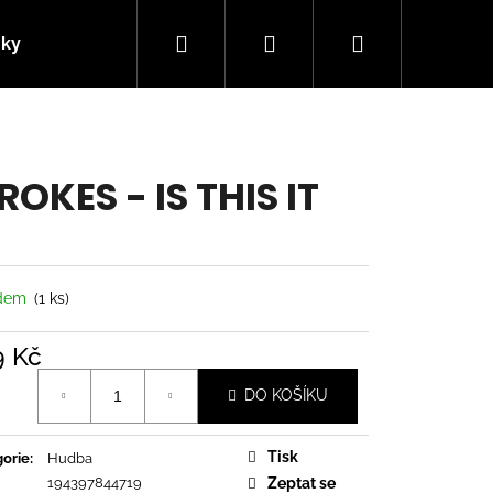
Hledat
Přihlášení
Nákupní
nky
Kontakty
košík
ROKES - IS THIS IT
adem
(1 ks)
9 Kč
á
DO KOŠÍKU
Následující
Tisk
orie
:
Hudba
194397844719
Zeptat se