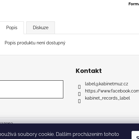
TYLER, THE CREATOR - DON'T TAP
OVERMONO - P
Form
THE GLASS
539 Kč
799 Kč
Popis
Diskuze
Popis produktu není dostupný
Kontakt
label
@
kabinetmuz.cz
https://www.facebook.co
kabinet_records_label
razena.
používá soubory cookie. Dalším procházením tohoto
S