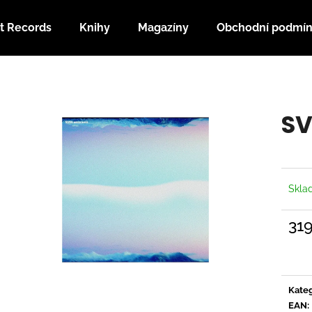
t Records
Knihy
Magazíny
Obchodní podmí
Co potřebujete najít?
SV
HLEDAT
Doporučujeme
Skl
31
Měrn
cena:
Kateg
EAN
: