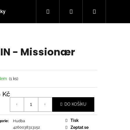
Hledat
Přihlášení
Nákupní
nky
Kontakty
košík
IN - Missionær
adem
(1 ks)
9 Kč
á
DO KOŠÍKU
Následující
Tisk
orie
:
Hudba
4260038313152
Zeptat se