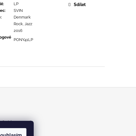
URE DEVOTION
át
:
LP
Sdílet
ec
:
SVIN
ě
:
Denmark
Rock, Jazz
2016
logové
PONY41LP
m/kabinetrecords
ouhlasím