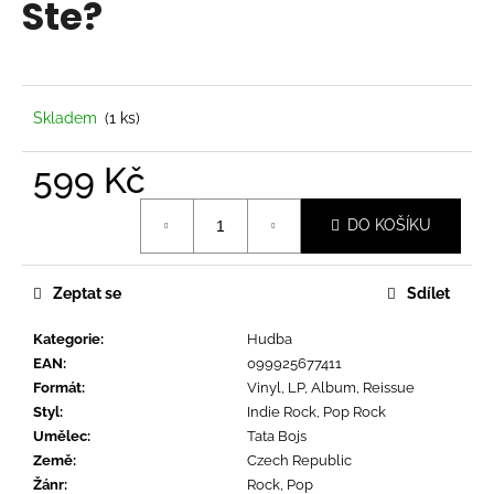
Ste?
a
j
í
t
Skladem
(1 ks)
?
599 Kč
Měrná
DO KOŠÍKU
cena:
HLEDAT
Zeptat se
Sdílet
Kategorie
:
Hudba
D
EAN
:
099925677411
o
Formát
:
Vinyl, LP, Album, Reissue
p
Styl
:
Indie Rock, Pop Rock
o
Umělec
:
Tata Bojs
r
Země
:
Czech Republic
u
Žánr
:
Rock, Pop