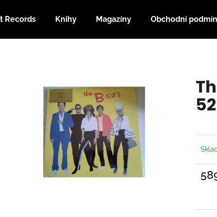
t Records
Knihy
Magazíny
Obchodní podmí
Co potřebujete najít?
Th
HLEDAT
52
Doporučujeme
Skl
58
Měrn
cena: