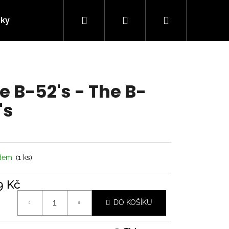
Hledat
Přihlášení
Nákupní
nky
Kontakty
košík
e B-52's - The B-
's
adem
(1 ks)
9 Kč
á
Následující
DO KOŠÍKU