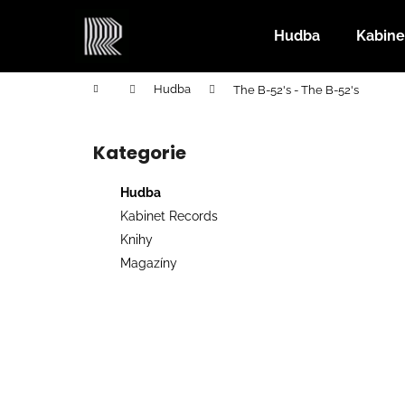
K
Přejít
na
o
Hudba
Kabine
obsah
Zpět
Zpět
š
do
do
í
Domů
Hudba
The B-52's - The B-52's
k
obchodu
obchodu
P
o
Kategorie
Přeskočit
s
kategorie
t
Hudba
r
Kabinet Records
a
Knihy
n
Magazíny
n
í
p
a
n
e