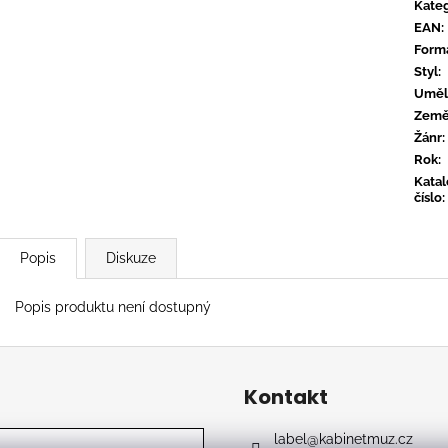
TYLER, THE CREATOR - DON'T TAP
OVERMONO - P
Kateg
THE GLASS
EAN
:
539 Kč
799 Kč
Form
Styl
:
Uměl
Zem
Žánr
:
Rok
:
Kata
číslo
:
Popis
Diskuze
Popis produktu není dostupný
Kontakt
label
@
kabinetmuz.cz