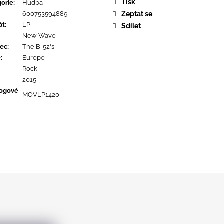
URE DEVOTION
Tisk
orie
:
Hudba
600753594889
Zeptat se
át
:
LP
Sdílet
New Wave
ec
:
The B-52's
ě
:
Europe
Rock
2015
logové
MOVLP1420