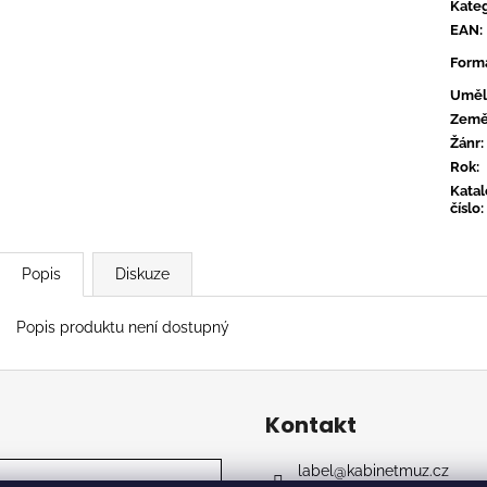
TYLER, THE CREATOR - DON'T TAP
OVERMONO - P
Kateg
THE GLASS
EAN
:
539 Kč
799 Kč
Form
Uměl
Zem
Žánr
:
Rok
:
Kata
číslo
:
Popis
Diskuze
Popis produktu není dostupný
Kontakt
label
@
kabinetmuz.cz