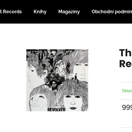
t Records
Knihy
Magazíny
Obchodní podmí
Co potřebujete najít?
Th
HLEDAT
Re
Doporučujeme
Skl
99
Měrn
cena: