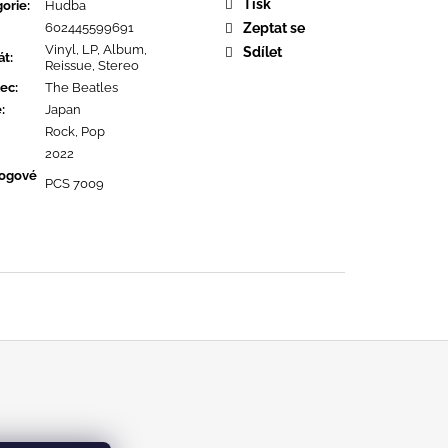
URE DEVOTION
Tisk
orie
:
Hudba
602445599691
Zeptat se
Vinyl, LP, Album,
Sdílet
át
:
Reissue, Stereo
ec
:
The Beatles
ě
:
Japan
Rock, Pop
2022
logové
PCS 7009