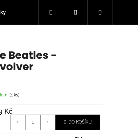
Hledat
Přihlášení
Nákupní
nky
Kontakty
košík
e Beatles -
volver
adem
(1 ks)
9 Kč
á
Následující
DO KOŠÍKU