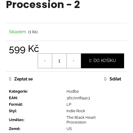
Procession - 2
a
j
í
t
Skladem
(1 ks)
?
599 Kč
Měrná
DO KOŠÍKU
cena:
HLEDAT
Zeptat se
Sdílet
Kategorie
:
Hudba
D
EAN
:
36172089413
o
Formát
:
LP
p
Styl
:
Indie Rock
o
The Black Heart
r
Umělec
:
Procession
u
Země
:
US