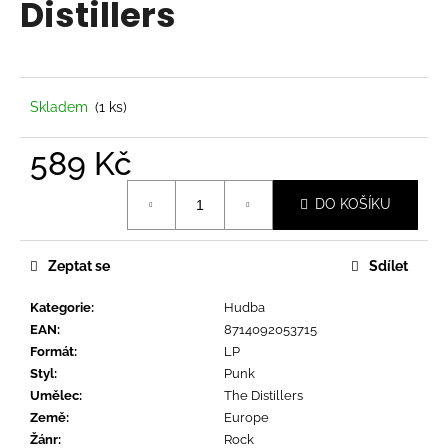
Distillers
a
j
í
t
Skladem
(1 ks)
?
589 Kč
Měrná
DO KOŠÍKU
cena:
HLEDAT
Zeptat se
Sdílet
Kategorie
:
Hudba
D
EAN
:
8714092053715
o
Formát
:
LP
p
Styl
:
Punk
o
Umělec
:
The Distillers
r
Země
:
Europe
u
Žánr
:
Rock