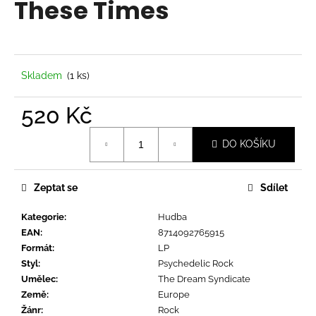
These Times
a
j
í
t
Skladem
(1 ks)
?
520 Kč
Měrná
DO KOŠÍKU
cena:
HLEDAT
Zeptat se
Sdílet
Kategorie
:
Hudba
D
EAN
:
8714092765915
o
Formát
:
LP
p
Styl
:
Psychedelic Rock
o
Umělec
:
The Dream Syndicate
r
Země
:
Europe
u
Žánr
:
Rock