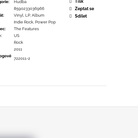
URE DEVOTION
Tisk
orie
:
Hudba
8590233036966
Zeptat se
át
:
Vinyl, LP, Album
Sdílet
Indie Rock, Power Pop
ec
:
The Features
ě
:
US
Rock
2011
logové
722011-2