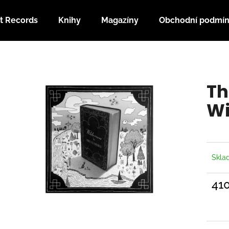
t Records
Knihy
Magazíny
Obchodní podmí
Co potřebujete najít?
Th
HLEDAT
Wi
Doporučujeme
Skl
41
Měrn
cena: