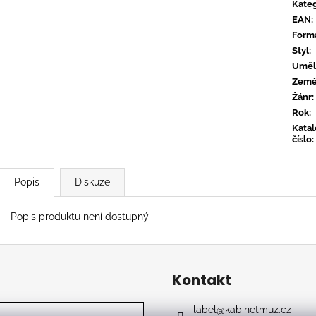
TYLER, THE CREATOR - DON'T TAP
OVERMONO - P
Kateg
THE GLASS
EAN
:
539 Kč
799 Kč
Form
Styl
:
Uměl
Zem
Žánr
:
Rok
:
Kata
číslo
:
Popis
Diskuze
Popis produktu není dostupný
Kontakt
label
@
kabinetmuz.cz