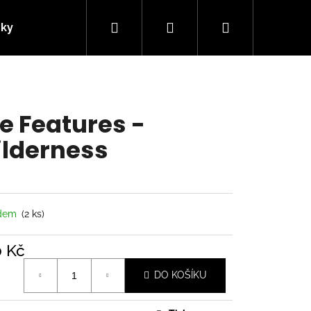
Hledat
Přihlášení
Nákupní
nky
Kontakty
košík
e Features -
lderness
adem
(2 ks)
0 Kč
á
Následující
DO KOŠÍKU