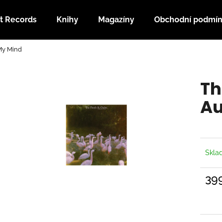
t Records
Knihy
Magazíny
Obchodní podmí
My Mind
Co potřebujete najít?
Th
HLEDAT
Au
Doporučujeme
Skl
39
Měrn
cena: