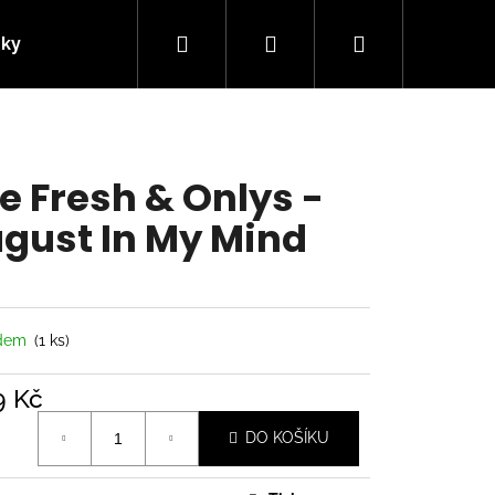
Hledat
Přihlášení
Nákupní
nky
Kontakty
košík
e Fresh & Onlys -
gust In My Mind
adem
(1 ks)
9 Kč
á
Následující
DO KOŠÍKU