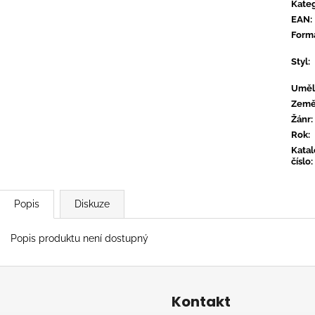
TYLER, THE CREATOR - DON'T TAP
OVERMONO - P
Kateg
THE GLASS
EAN
:
539 Kč
799 Kč
Form
Styl
:
Uměl
Zem
Žánr
:
Rok
:
Kata
číslo
:
Popis
Diskuze
Popis produktu není dostupný
Kontakt