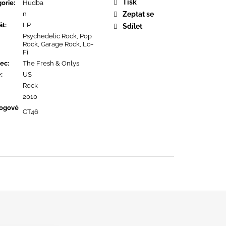
URE DEVOTION
Tisk
orie
:
Hudba
n
Zeptat se
át
:
LP
Sdílet
Psychedelic Rock, Pop
Rock, Garage Rock, Lo-
Fi
ec
:
The Fresh & Onlys
ě
:
US
Rock
2010
logové
CT46