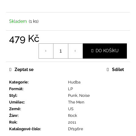
a
j
í
Skladem
(1 ks)
t
479 Kč
?
Měrná
DO KOŠÍKU
cena:
Zeptat se
Sdílet
HLEDAT
Kategorie
:
Hudba
Formát
:
LP
D
Styl
:
Punk, Noise
o
Umělec
:
The Men
p
Země
:
US
o
Žánr
:
Rock
r
Rok
:
2011
u
Katalogové číslo
:
DY196re