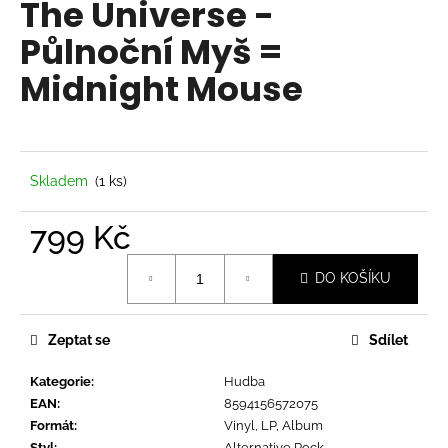
The Universe -
a
Půlnoční Myš =
j
í
Midnight Mouse
t
?
Skladem
(1 ks)
799 Kč
HLEDAT
Měrná
DO KOŠÍKU
cena:
D
o
Zeptat se
Sdílet
p
o
Kategorie
:
Hudba
r
EAN
:
8594156572075
u
Formát
:
Vinyl, LP, Album
Styl
:
Alternative Rock