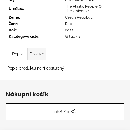
č
u
The Plastic People Of
Umělec
:
The Universe
j
Země
:
Czech Republic
e
Žánr
:
Rock
m
Rok
:
2022
e
Katalogové číslo
:
GR 207-1
SLAYER
Popis
Diskuze
-
REIGN
IN
Popis produktu není dostupný
BLOOD
619
Z
Kč
á
Nákupní košík
p
a
t
0
KS /
0 KČ
í