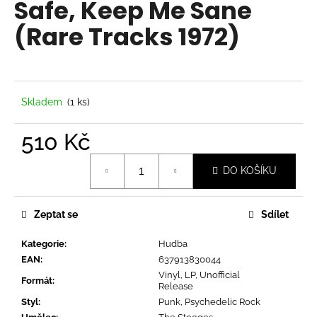
Safe, Keep Me Sane
a
(Rare Tracks 1972)
j
í
t
?
Skladem
(1 ks)
510 Kč
Měrná
HLEDAT
DO KOŠÍKU
cena:
Zeptat se
Sdílet
D
o
Kategorie
:
Hudba
p
EAN
:
637913830044
o
Vinyl, LP, Unofficial
Formát
:
r
Release
u
Styl
:
Punk, Psychedelic Rock