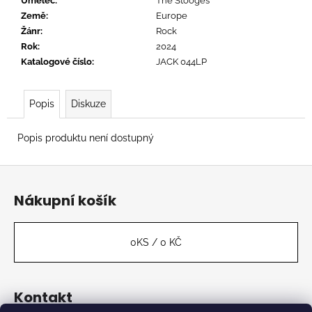
č
Umělec
:
The Stooges
u
Země
:
Europe
j
Žánr
:
Rock
e
Rok
:
2024
m
Katalogové číslo
:
JACK 044LP
e
Popis
Diskuze
TORTOISE
-
Popis produktu není dostupný
TNT
888
Z
Kč
á
Nákupní košík
p
a
t
0
KS /
0 KČ
í
Kontakt